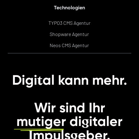
Technologien
TYPO3 CMS Agentur
Shopware Agentur
Neos CMS Agentur
t
Digi
al kann mehr.
Wir sind Ihr
g
mutiger
di
italer
I
g
mpuls
eber.