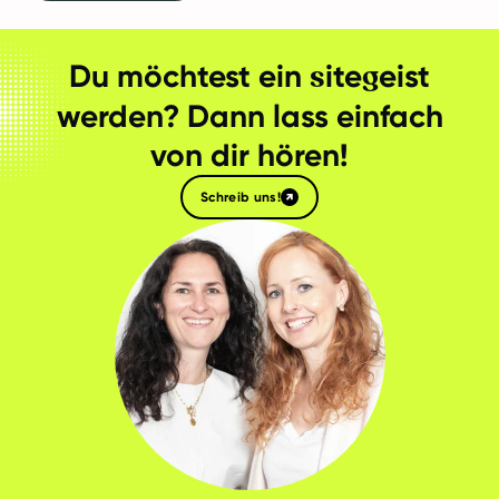
s
g
Du möchtest ein
ite
eist
werden? Dann lass einfach
von dir hören!
Schreib uns!