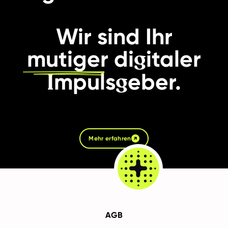
Wir sind Ihr
g
mutiger
di
italer
I
g
mpuls
eber.
Mehr erfahren
AGB