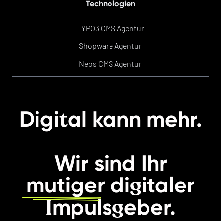
Technologien
TYPO3 CMS Agentur
Shopware Agentur
Neos CMS Agentur
t
Digi
al kann mehr.
Wir sind Ihr
g
mutiger
di
italer
I
g
mpuls
eber.