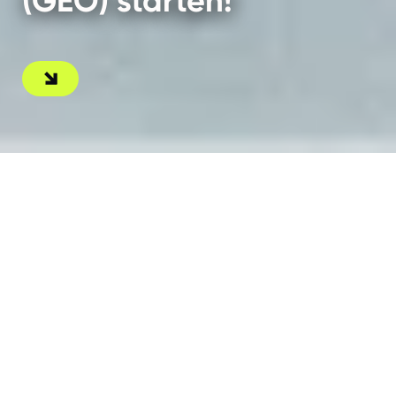
(GEO) starten!
Der Shift von
klassischen
Suchmaschinen
zur KI-Suche
Nutzer erhalten Antworten zunehmend direkt von