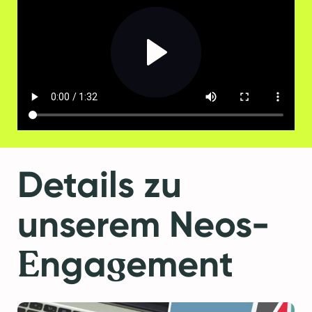
Details zu
unserem Neos-
E
g
nga
ement