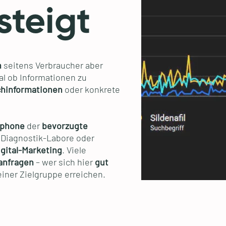
steigt
n
seitens Verbraucher aber
al ob Informationen zu
chinformationen
oder konkrete
tphone
der
bevorzugte
 Diagnostik-Labore oder
igital-Marketing
. Viele
anfragen
– wer sich hier
gut
einer Zielgruppe erreichen.