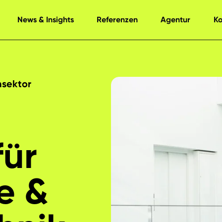
News & Insights
Referenzen
Agentur
K
hsektor
für
e &