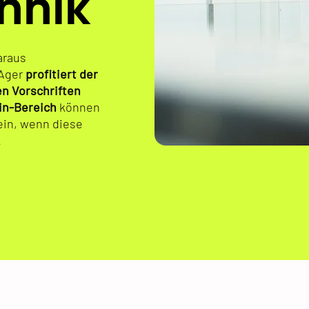
hnik
araus
 Ager
profitiert der
en Vorschriften
in-Bereich
können
ein, wenn diese
.