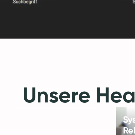
Unsere Hea
Sy
Re