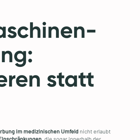
schinen-
ing:
eren statt
n
bung im medizinischen Umfeld
nicht erlaubt
Einschränkungen
, die sogar innerhalb der