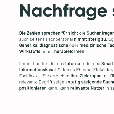
Nachfrage 
Die Zahlen sprechen für sich:
die
Suchanfrage
auch seitens Fachpersonal
nimmt stetig zu
. Eg
Generika
,
diagnostische
oder
medizinische Fa
Wirkstoffe
oder
Therapieformen
.
Immer häufiger ist das
Internet
oder das
Smar
Informationskanal
. Seien es Pharma-Einkäufer,
Fachärzte – Sie erreichen
Ihre
Zielgruppe
mit
D
relevante Begriff zeigen
stetig steigende Such
positionieren
kann, kann
relevante Nutzer
in s