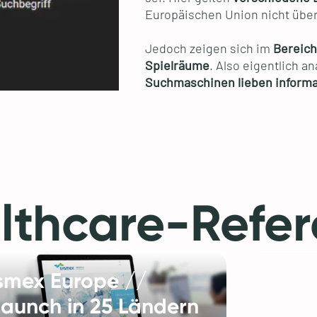
Europäischen Union nicht übera
Jedoch zeigen sich im
Bereich
Spielräume
. Also eigentlich a
Suchmaschinen lieben informa
lthcare-Refe
smex Europe //
launch in 25 Ländern