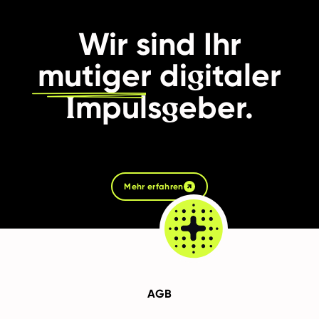
Wir sind Ihr
g
mutiger
di
italer
I
g
mpuls
eber.
Mehr erfahren
AGB