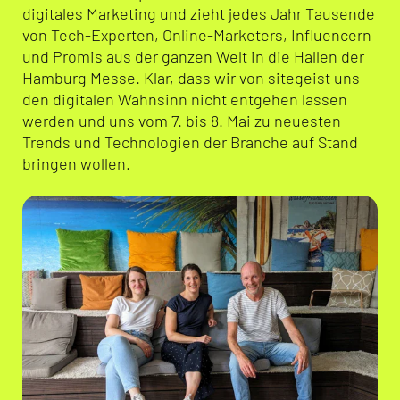
digitales Marketing und zieht jedes Jahr Tausende
von Tech-Experten, Online-Marketers, Influencern
und Promis aus der ganzen Welt in die Hallen der
Hamburg Messe. Klar, dass wir von sitegeist uns
den digitalen Wahnsinn nicht entgehen lassen
werden und uns vom 7. bis 8. Mai zu neuesten
Trends und Technologien der Branche auf Stand
bringen wollen.