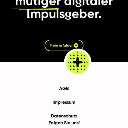
g
mutiger
di
italer
I
g
mpuls
eber.
Mehr erfahren
AGB
Impressum
Datenschutz
Folgen Sie uns!