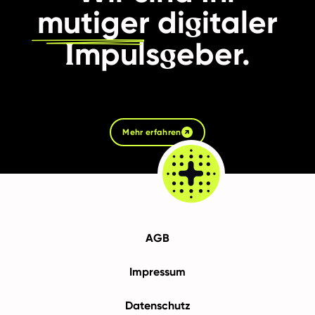
g
mutiger
di
italer
I
g
mpuls
eber.
Mehr erfahren
AGB
Impressum
Datenschutz