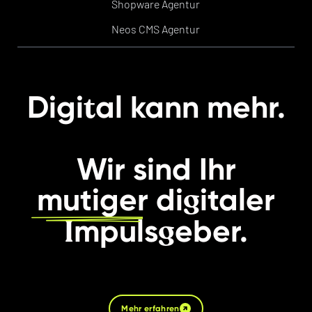
Shopware Agentur
Neos CMS Agentur
t
Digi
al kann mehr.
Wir sind Ihr
g
mutiger
di
italer
I
g
mpuls
eber.
Mehr erfahren