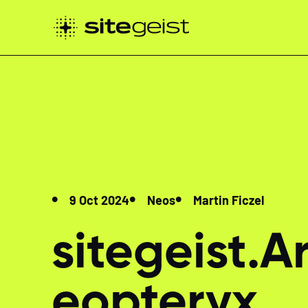
9 Oct 2024
Neos
Martin Ficzel
sitegeist­.
eopteryx