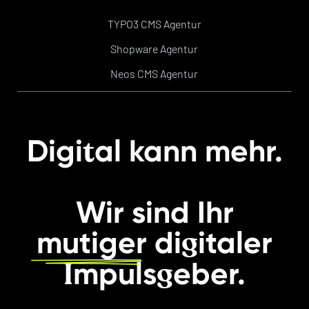
TYPO3 CMS Agentur
Shopware Agentur
Neos CMS Agentur
t
Digi
al kann mehr.
Wir sind Ihr
g
mutiger
di
italer
I
g
mpuls
eber.