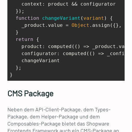
context
: product && configurator  

  });  

function
changeVariant
(
variant
) 
{    

    _product.value = 
Object
.assign({}, _p
  }  

return
 {    

product
: computed(
() =>
 _product.value
configurator
: computed(
() =>
 _configu
    changeVariant  

  };

CMS Package
Neben dem API-Client-Package, dem Types-
Package, dem Helper-Package und dem
Composables-Package bietet das Shopware
Frontends Framework auch ein CMS-Package an.