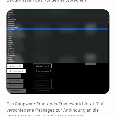
Das Shopware Frontends Framework bietet fünf
verschiedene Packages zur Anbindung an die