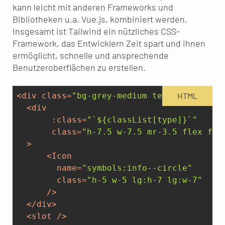
kann leicht mit anderen Frameworks und
Bibliotheken u.a. Vue.js, kombiniert werden.
Insgesamt ist Tailwind ein nützliches CSS-
Framework, das Entwicklern Zeit spart und ihnen
ermöglicht, schnelle und ansprechende
Benutzeroberflächen zu erstellen.
<
div
class
=
"bg-grey-medium text-primary t
HTML
<
div
:class
=
"`${classList[type]}`"
class
=
"h-7.5 w-7.5 mr-3.5 flex fle
  >
<
Icon
name
=
"symbols:info--circle"
class
=
"h-5 w-5 lg:h-7 lg:w-7"
      />
</
div
>
<
slot
 />