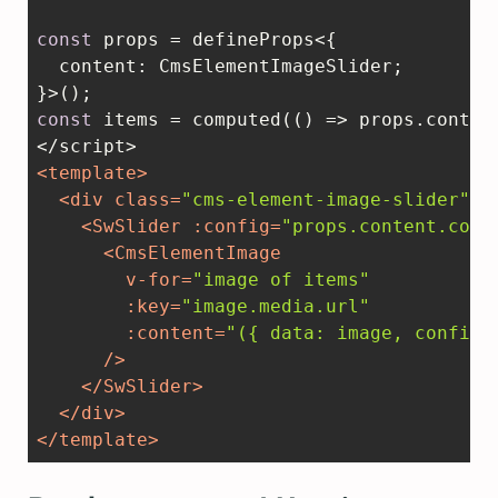
const
 props = defineProps<{  

content
: CmsElementImageSlider;

const
 items = computed(
() =>
 props.conten
<
template
>
<
div
class
=
"cms-element-image-slider"
>
<
SwSlider
:config
=
"props.content.conf
<
CmsElementImage
v-for
=
"image of items"
:key
=
"image.media.url"
:content
=
"({ data: image, config:
	  />
</
SwSlider
>
</
div
>
</
template
>