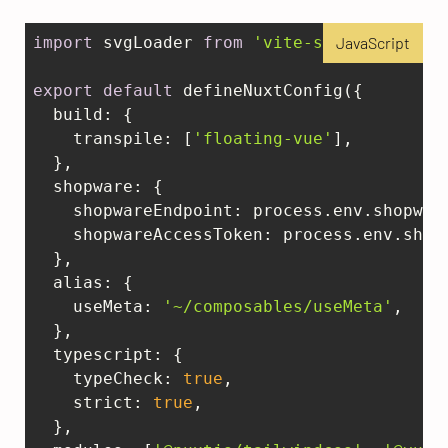
import
 svgLoader 
from
'vite-svg-loader'
JavaScript
;

export
default
 defineNuxtConfig({  

build
: {    

transpile
: [
'floating-vue'
],

  },  

shopware
: {

shopwareEndpoint
: process.env.shopware
shopwareAccessToken
: process.env.shopw
  },  

alias
: {    

useMeta
: 
'~/composables/useMeta'
,  

  },

typescript
: {    

typeCheck
: 
true
,    

strict
: 
true
,  

  },  
