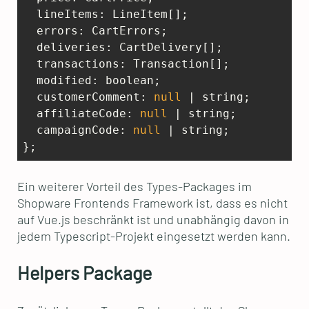
  lineItems: LineItem[];

  errors: CartErrors;

  deliveries: CartDelivery[];

  transactions: Transaction[];

  modified: boolean;

  customerComment: 
null
 | string;

  affiliateCode: 
null
 | string;

  campaignCode: 
null
 | string;

Ein weiterer Vorteil des Types-Packages im
Shopware Frontends Framework ist, dass es nicht
auf Vue.js beschränkt ist und unabhängig davon in
jedem Typescript-Projekt eingesetzt werden kann.
Helpers Package