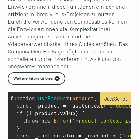
Entwickler:innen, diese Funktionen einfach und
effizient in ihren Vue.js-Projekten zu nutzen.
Durch die Verwendung von Composables können
die Entwickler:innen die Komplexität ihrer
Anwendungen reduzieren und die
Wiederverwendbarkeit ihres Codes erhöhen. Das
Composables-Package trägt somit zu einer
schnelleren und effizienteren Entwicklung von
Shopware-Frontends bei.
Weitere Informationen
function
useProduct
(
product, configurator
JavaScript
const
 _product = _useContext(
"product"
,
if
 (!_product.value) {    

throw
new
Error
(
"Product context is n
  }  

const
 _configurator = _useContext(
"conf