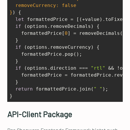
  removeCurrency: 
false
}
) 
{

let
 formattedPrice = [(+value).toFixed(t
if
 (options.removeDecimals) {

    formattedPrice[
0
] = removeDecimals(fo
  }  

if
 (options.removeCurrency) {    

    formattedPrice.pop();  

  }  

if
 (options.direction === 
"rtl"
 && !opt
    formattedPrice = formattedPrice.revers
  }  

return
 formattedPrice.join(
" "
);

}
API-Client Package
Das Shopware Frontends Framework bietet auch