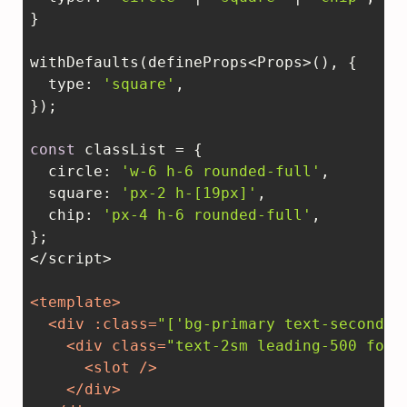
}

withDefaults(defineProps<Props>(), {

type
: 
'square'
,

});

const
 classList = {  

circle
: 
'w-6 h-6 rounded-full'
,  

square
: 
'px-2 h-[19px]'
,  

chip
: 
'px-4 h-6 rounded-full'
,

};

</script>

<
template
>
<
div
:class
=
"['bg-primary text-secondar
<
div
class
=
"text-2sm leading-500 font
<
slot
 />
</
div
>