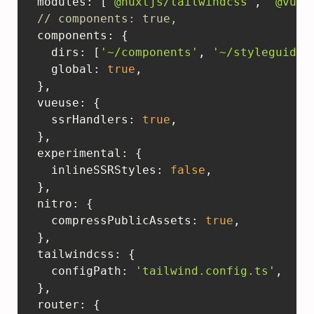
modules
: [
'@nuxtjs/tailwindcss'
, 
'@vueu
// components: true,  
components
: {    

dirs
: [
'~/components'
, 
'~/styleguide'
global
: 
true
,

  }, 

vueuse
: {    

ssrHandlers
: 
true
,  

  },  

experimental
: {    

inlineSSRStyles
: 
false
,  

  },  

nitro
: {   

compressPublicAssets
: 
true
,  

  },  

tailwindcss
: {     

configPath
: 
'tailwind.config.ts'
,  

  },  

router
: {    
