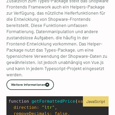
Zusätzlich zum Types-Package stellt das Shopware
Frontends Framework auch ein Helpers-Package
zur Verfügung, das nützliche Helferfunktionen für
die Entwicklung von Shopware-Frontends
bereitstellt. Diese Funktionen umfassen
Formatierung, Datenmanipulation und andere
zustandslose Aufgaben, die häufig in der
Frontend-Entwicklung vorkommen. Das Helper-
Package nutzt das Types-Package, um eine
typensichere Verwendung der Shopware-Daten zu
gewährleisten, ist jedoch unabhängig von Vue.js
und kann in jedem Typescript-Projekt eingesetzt
werden.
Weitere Informationen
function
getFormattedPrice
(
value, currenc
JavaScript
  direction: 
"ltr"
,  

  removeDecimals: 
false
,
