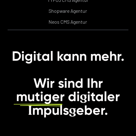
Shopware Agentur
Neos CMS Agentur
t
Digi
al kann mehr.
Wir sind Ihr
g
mutiger
di
italer
I
g
mpuls
eber.