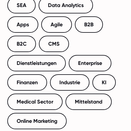
SEA
Data Analytics
Apps
Agile
B2B
B2C
CMS
Dienstleistungen
Enterprise
Finanzen
Industrie
KI
Medical Sector
Mittelstand
Online Marketing