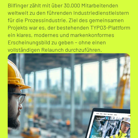
Bilfinger zählt mit über 30.000 Mitarbeitenden
weltweit zu den führenden Industriedienstleistern
für die Prozessindustrie. Ziel des gemeinsamen
Projekts war es, der bestehenden TYPO3-Plattform
ein klares, modernes und markenkonformes
Erscheinungsbild zu geben – ohne einen
vollständigen Relaunch durchzuführen.