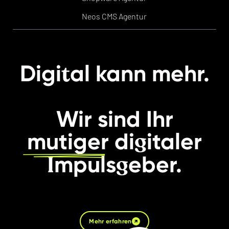
Neos CMS Agentur
t
Digi
al kann mehr.
Wir sind Ihr
g
mutiger
di
italer
I
g
mpuls
eber.
Mehr erfahren