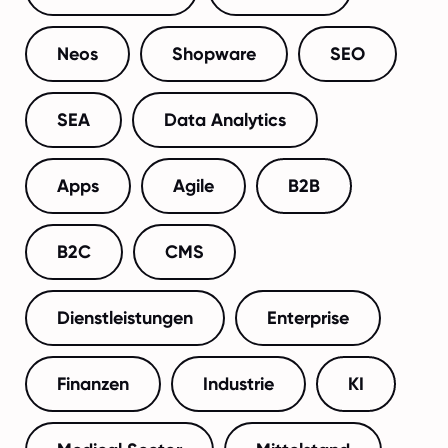
Neos
Shopware
SEO
SEA
Data Analytics
Apps
Agile
B2B
B2C
CMS
Dienstleistungen
Enterprise
Finanzen
Industrie
KI