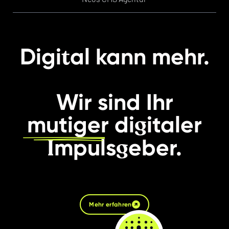
t
Digi
al kann mehr.
Wir sind Ihr
g
mutiger
di
italer
I
g
mpuls
eber.
Mehr erfahren