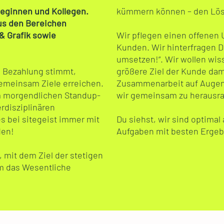
leginnen und Kollegen.
kümmern können – den Lös
us den Bereichen
& Grafik sowie
Wir pflegen einen offenen
Kunden. Wir hinterfragen Di
umsetzen!“. Wir wollen wis
ie Bezahlung stimmt,
größere Ziel der Kunde dami
gemeinsam Ziele erreichen.
Zusammenarbeit auf Auge
im morgendlichen Standup-
wir gemeinsam zu herausr
rdisziplinären
s bei sitegeist immer mit
Du siehst, wir sind optimal 
den!
Aufgaben mit besten Ergeb
, mit dem Ziel der stetigen
um das Wesentliche