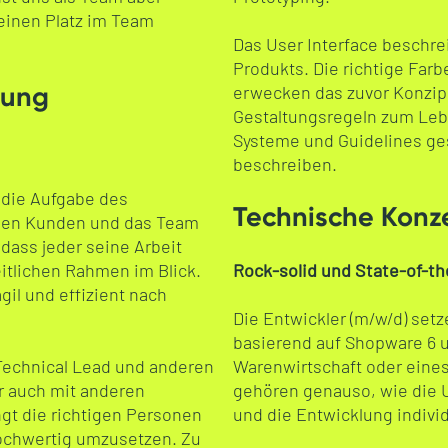
einen Platz im Team
Das User Interface beschr
Produkts. Die richtige Farb
tung
erwecken das zuvor Konzipi
Gestaltungsregeln zum Leb
Systeme und Guidelines ges
beschreiben.
 die Aufgabe des
Technische Konz
 den Kunden und das Team
 dass jeder seine Arbeit
itlichen Rahmen im Blick.
Rock-solid und State-of-th
il und effizient nach
Die Entwickler (m/w/d) set
basierend auf Shopware 6 
Technical Lead und anderen
Warenwirtschaft oder eine
r auch mit anderen
gehören genauso, wie die 
t die richtigen Personen
und die Entwicklung indivi
hochwertig umzusetzen. Zu