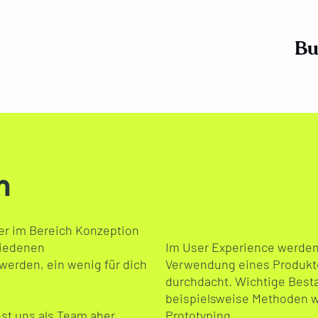
Bu
m
er im Bereich Konzeption
hiedenen
Im User Experience werden
 werden, ein wenig für dich
Verwendung eines Produktes
durchdacht. Wichtige Besta
beispielsweise Methoden w
nst uns als Team aber
Prototyping.