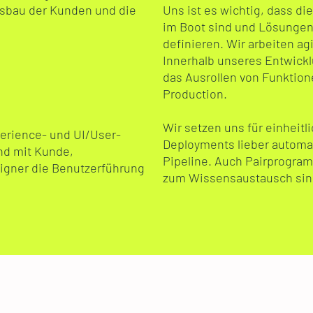
usbau der Kunden und die
Uns ist es wichtig, dass di
im Boot sind und Lösungen
definieren. Wir arbeiten ag
Innerhalb unseres Entwick
das Ausrollen von Funktion
Production.
Wir setzen uns für einheitl
erience- und UI/User-
Deployments lieber automat
nd mit Kunde,
Pipeline. Auch Pairprogra
igner die Benutzerführung
zum Wissensaustausch sind