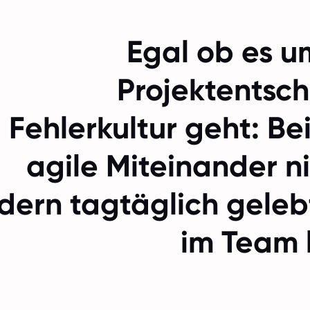
Egal ob es u
Projektentsc
Fehlerkultur geht: Bei
agile Miteinander n
dern tagtäglich gelebt
im Team 