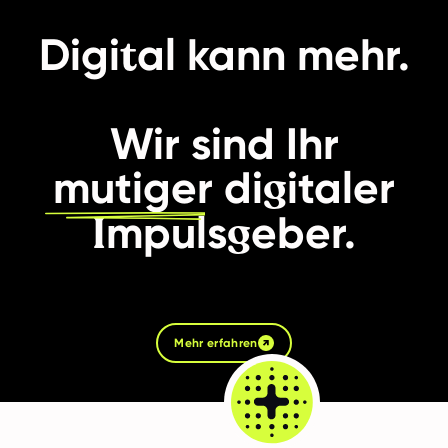
t
Digi
al kann mehr.
Wir sind Ihr
g
mutiger
di
italer
I
g
mpuls
eber.
Mehr erfahren