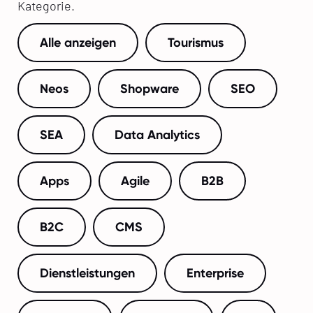
Kategorie.
Alle anzeigen
Tourismus
Neos
Shopware
SEO
SEA
Data Analytics
Apps
Agile
B2B
B2C
CMS
Dienstleistungen
Enterprise